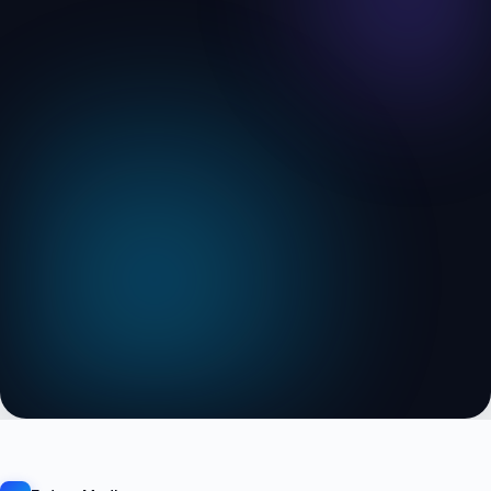
1. Einzelne Disziplin.
2. Wachstumssystem.
3. Beratung.